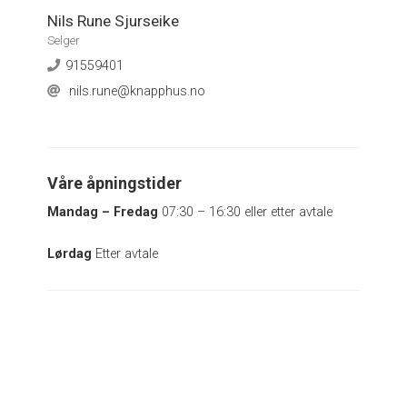
Nils Rune Sjurseike
Selger
91559401
nils.rune@knapphus.no
Våre åpningstider
Mandag – Fredag
07:30 – 16:30 eller etter avtale
Lørdag
Etter avtale