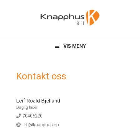
Skip
Skip
to
to
primary
content
navigation
VIS MENY
Kontakt oss
Leif Roald Bjelland
Daglig leder
90406230
lrb@knapphus.no